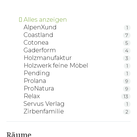
Alles anzeigen
AlpenXund
1
Coastland
7
Cotonea
5
Gaderform
4
Holzmanufaktur
3
Holzwerk feine Möbel
1
Pending
1
Prolana
9
ProNatura
9
Relax
13
Servus Verlag
1
Zirbenfamilie
2
Räume