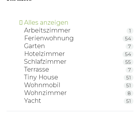
Alles anzeigen
Arbeitszimmer
1
Ferienwohnung
54
Garten
7
Hotelzimmer
54
Schlafzimmer
55
Terrasse
7
Tiny House
51
Wohnmobil
51
Wohnzimmer
8
Yacht
51
RELAX Latex-Kissen LK50 – Höhenverstellbar
Pending Bürostuhl Merkur 171 Leder
Abverkauf/Ausstellungsstück