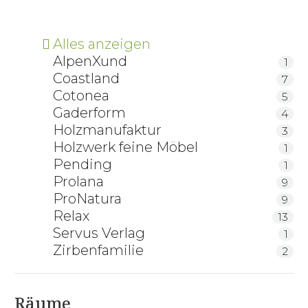
Alles anzeigen
AlpenXund
1
Coastland
7
Cotonea
5
Gaderform
4
Holzmanufaktur
3
Holzwerk feine Möbel
1
Pending
1
Prolana
9
ProNatura
9
Relax
13
Servus Verlag
1
Zirbenfamilie
2
Räume