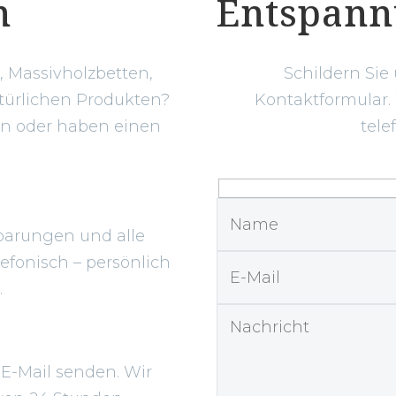
n
Entspann
 Massivholzbetten,
Schildern Sie
türlichen Produkten?
Kontaktformular.
en oder haben einen
tele
?
barungen und alle
efonisch – persönlich
.
 E-Mail senden. Wir