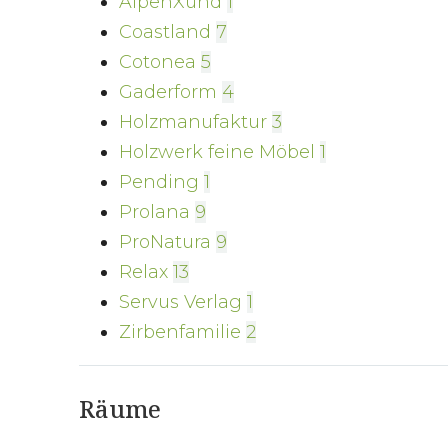
AlpenXund
1
Coastland
7
Cotonea
5
Gaderform
4
Holzmanufaktur
3
Holzwerk feine Möbel
1
Pending
1
Prolana
9
ProNatura
9
Relax
13
Servus Verlag
1
Zirbenfamilie
2
Räume