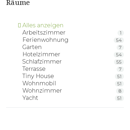
Räume
Alles anzeigen
Arbeitszimmer
1
Ferienwohnung
54
Garten
7
Hotelzimmer
54
Schlafzimmer
55
Terrasse
7
Tiny House
51
Wohnmobil
51
Wohnzimmer
8
Yacht
51
ProNatura Zirbenholzbett Linea Pura mit
Holzkopfteil
Gaderform metallfreies Zirbenbett Natura