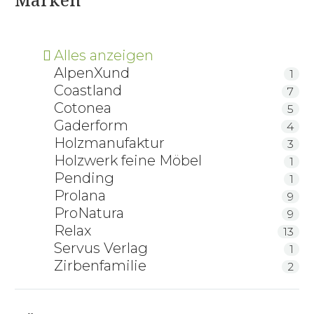
Alles anzeigen
AlpenXund
1
Coastland
7
Cotonea
5
Gaderform
4
Holzmanufaktur
3
Holzwerk feine Möbel
1
Pending
1
Prolana
9
ProNatura
9
Relax
13
Servus Verlag
1
Zirbenfamilie
2