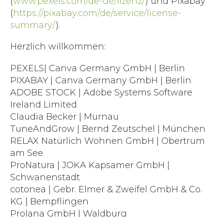
(
www.pexels.com/de-de/lizenz/
) und Pixabay
(
https://pixabay.com/de/service/license-
summary/
).
Herzlich willkommen:
PEXELS| Canva Germany GmbH | Berlin
PIXABAY | Canva Germany GmbH | Berlin
ADOBE STOCK | Adobe Systems Software
Ireland Limited
Claudia Becker | Murnau
TuneAndGrow | Bernd Zeutschel | München
RELAX Natürlich Wohnen GmbH | Obertrum
am See
ProNatura | JOKA Kapsamer GmbH |
Schwanenstadt
cotonea | Gebr. Elmer & Zweifel GmbH & Co.
KG | Bempflingen
Prolana GmbH | Waldburg